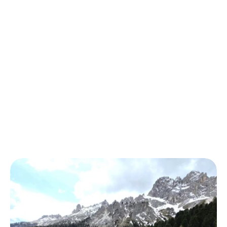
N
e
w
s